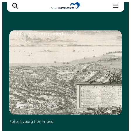
Sightseeing og guidede ture
Oplev Nyborg
Outdoor
Det sker i Nyborg
Sprogø
Planlæg din tur
Book & køb
Nyborg, Fyn og øerne
Foto
:
Nyborg Kommune