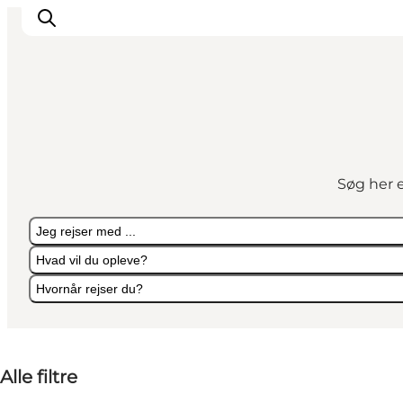
Oplev Nyborg
Outdoor
Søg her e
Det sker i Nyborg
Sprogø
Jeg rejser med ...
Planlæg din tur
Hvad vil du opleve?
Book & køb
Hvornår rejser du?
Jeg rejser med ...
Hvad vil du opleve?
Hvornår rejser du?
Alle filtre