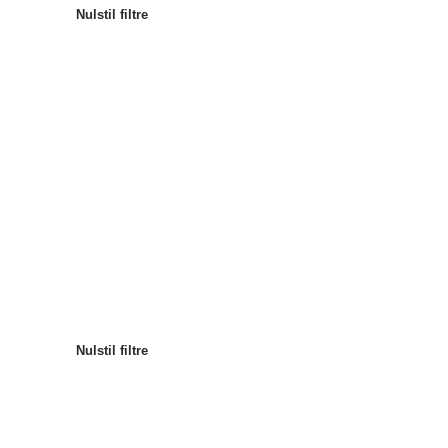
Nulstil filtre
Mest populære
Sortér efter
:
Nulstil filtre
Nulstil filtre
Nulstil filtre