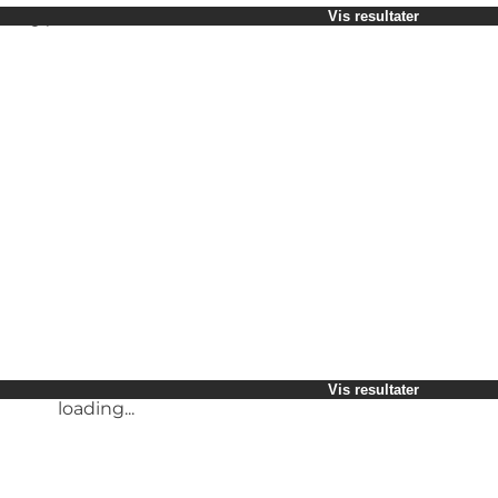
Vælg periode
Vis resultater
Børn
Venner
Min virksomhed
Min partner
loading...
Mig selv
Vis resultater
loading...
Vis resultater
loading...
Vis resultater
loading...