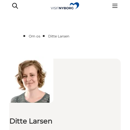
■
■
Om os
Ditte Larsen
Nyheder
Lav et offentligt arrangement
Ditte Larsen