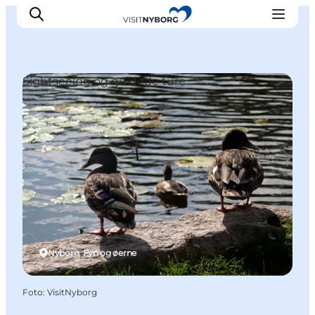
Sightseeing og guidede ture
Oplev Nyborg
Outdoor
Det sker i Nyborg
Sprogø
Planlæg din tur
Book & køb
Nyborg, Fyn og øerne
Foto
:
VisitNyborg