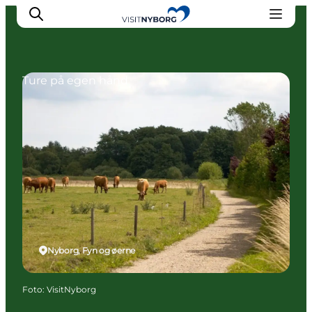
Ture på egen hånd
Oplev Nyborg
Outdoor
Det sker i Nyborg
Sprogø
Planlæg din tur
Book & køb
Nyborg, Fyn og øerne
Foto
:
VisitNyborg