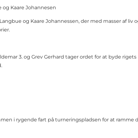
ue og Kaare Johannesen
l Langbue og Kaare Johannessen, der med masser af liv 
ier.
aldemar 3. og Grev Gerhard tager ordet for at byde rig
.
sammen i rygende fart på turneringspladsen for at ramme