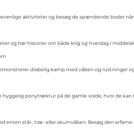
evenlige aktiviteter og besøg de spændende boder når 
teter og hør historier om både krig og hverdag i middela
rum
 demonstrerer drabelig kamp med våben og rustninger og 
 hyggelig ponytræktur på de gamle volde, hvor de kan f
ed enten stål-, træ- eller skumvåben. Besøg den erfarne 