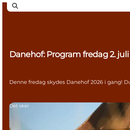
Oplev Nyborg
Danehof: Program fredag 2. juli
Outdoor
Det sker i Nyborg
Sprogø
Planlæg din tur
Denne fredag skydes Danehof 2026 i gang! Du 
Book & køb
Det sker