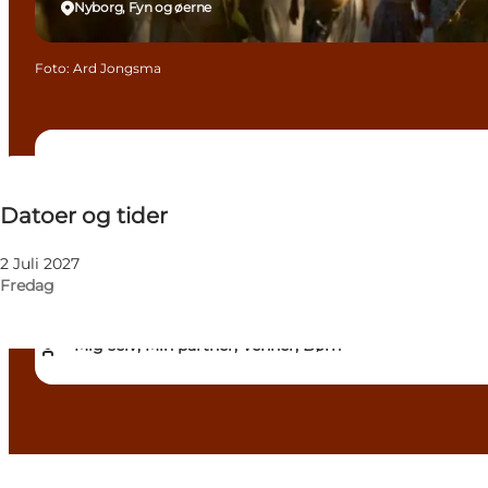
Nyborg, Fyn og øerne
Foto
:
Ard Jongsma
Datoer og tider
Datoer og tider
Gratis
Besøg hjemmeside
2 Juli 2027
Fredag
Hunde tilladt
Mig selv, Min partner, Venner, Børn