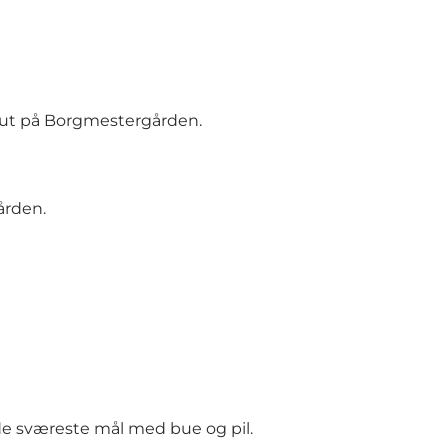
slut på Borgmestergården.
ården.
 de sværeste mål med bue og pil.