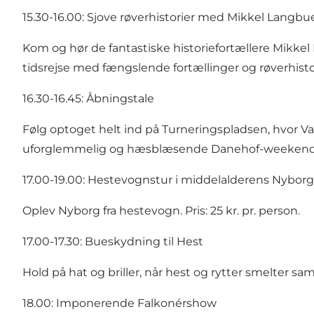
15.30-16.00: Sjove røverhistorier med Mikkel Langb
Kom og hør de fantastiske historiefortællere Mikke
tidsrejse med fængslende fortællinger og røverhistor
16.30-16.45: Åbningstale
Følg optoget helt ind på Turneringspladsen, hvor V
uforglemmelig og hæsblæsende Danehof-weekend
17.00-19.00: Hestevognstur i middelalderens Nyborg
Oplev Nyborg fra hestevogn. Pris: 25 kr. pr. person.
17.00-17.30: Bueskydning til Hest
Hold på hat og briller, når hest og rytter smelter 
18.00: Imponerende Falkonérshow