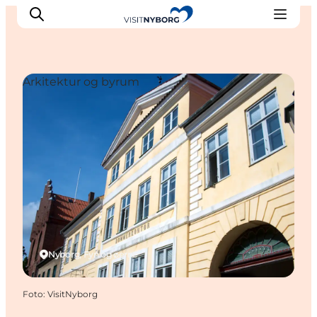
Arkitektur og byrum
Oplev Nyborg
Outdoor
Det sker i Nyborg
Sprogø
Planlæg din tur
Book & køb
Nyborg, Fyn og øerne
Foto
:
VisitNyborg