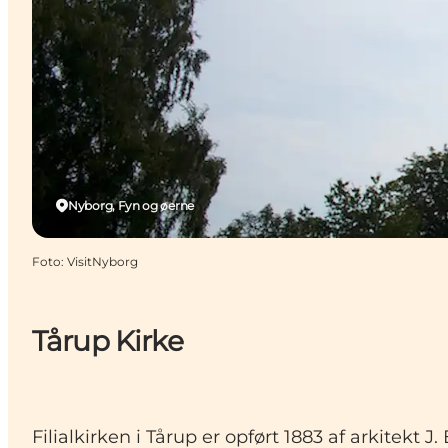
Nyborg, Fyn og øerne
Foto
:
VisitNyborg
Tårup Kirke
Filialkirken i Tårup er opført 1883 af arkitek