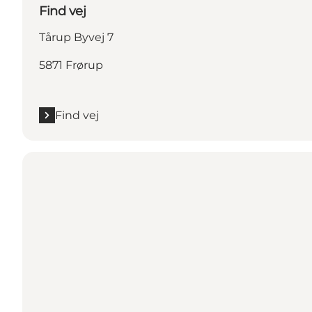
Find vej
Tårup Byvej 7
5871 Frørup
Find vej