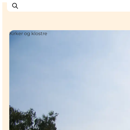
Kirker og klostre
Oplev Nyborg
Outdoor
Det sker i Nyborg
Sprogø
Planlæg din tur
Book & køb