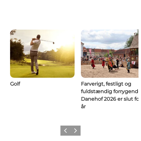
Golf
Farverigt, festligt og
fuldstændig forrygende
Danehof 2026 er slut for
år
Forrige
Næste