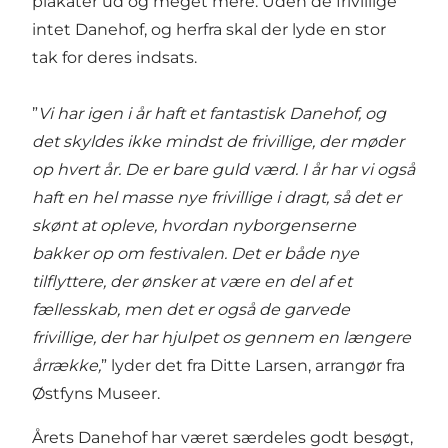
plakater ud og meget mere. Uden de frivillige
intet Danehof, og herfra skal der lyde en stor
tak for deres indsats.
”
Vi har igen i år haft et fantastisk Danehof, og
det skyldes ikke mindst de frivillige, der møder
op hvert år. De er bare guld værd. I år har vi også
haft en hel masse nye frivillige i dragt, så det er
skønt at opleve, hvordan nyborgenserne
bakker op om festivalen. Det er både nye
tilflyttere, der ønsker at være en del af et
fællesskab, men det er også de garvede
frivillige, der har hjulpet os gennem en længere
årrække,
” lyder det fra Ditte Larsen, arrangør fra
Østfyns Museer.
Årets Danehof har været særdeles godt besøgt,