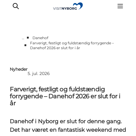
■
…
Danehof
Farverigt, festligt og fuldstændig forrygende –
■
Danehof 2026 er slut for i år
Oplev Nyborg
Outdoor
Det sker i Nyborg
Nyheder
5. jul. 2026
Sprogø
Planlæg din tur
Farverigt, festligt og fuldstændig
Book & køb
forrygende – Danehof 2026 er slut for i
år
Danehof i Nyborg er slut for denne gang.
Det har været en fantastisk weekend med