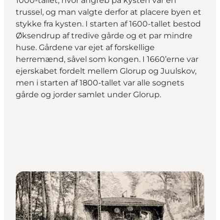
1000-tallet, hvor angreb på kysten var en
trussel, og man valgte derfor at placere byen et
stykke fra kysten. I starten af 1600-tallet bestod
Øksendrup af tredive gårde og et par mindre
huse. Gårdene var ejet af forskellige
herremænd, såvel som kongen. I 1660’erne var
ejerskabet fordelt mellem Glorup og Juulskov,
men i starten af 1800-tallet var alle sognets
gårde og jorder samlet under Glorup.