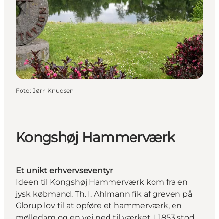
Foto
:
Jørn Knudsen
Kongshøj Hammerværk
Et unikt erhvervseventyr
Ideen til Kongshøj Hammerværk kom fra en
jysk købmand. Th. I. Ahlmann fik af greven på
Glorup lov til at opføre et hammerværk, en
mølledam og en vej ned til værket. I 1853 stod