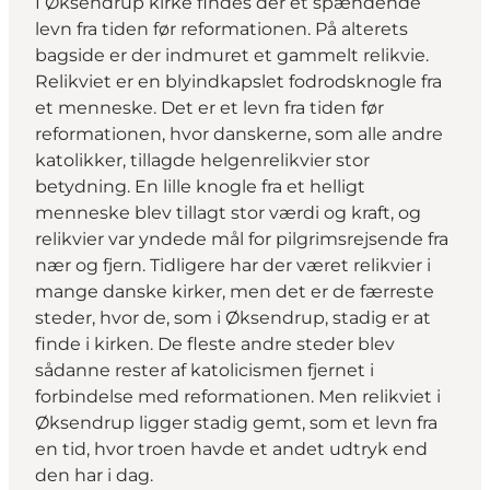
I Øksendrup kirke findes der et spændende
levn fra tiden før reformationen. På alterets
bagside er der indmuret et gammelt relikvie.
Relikviet er en blyindkapslet fodrodsknogle fra
et menneske. Det er et levn fra tiden før
reformationen, hvor danskerne, som alle andre
katolikker, tillagde helgenrelikvier stor
betydning. En lille knogle fra et helligt
menneske blev tillagt stor værdi og kraft, og
relikvier var yndede mål for pilgrimsrejsende fra
nær og fjern. Tidligere har der været relikvier i
mange danske kirker, men det er de færreste
steder, hvor de, som i Øksendrup, stadig er at
finde i kirken. De fleste andre steder blev
sådanne rester af katolicismen fjernet i
forbindelse med reformationen. Men relikviet i
Øksendrup ligger stadig gemt, som et levn fra
en tid, hvor troen havde et andet udtryk end
den har i dag.