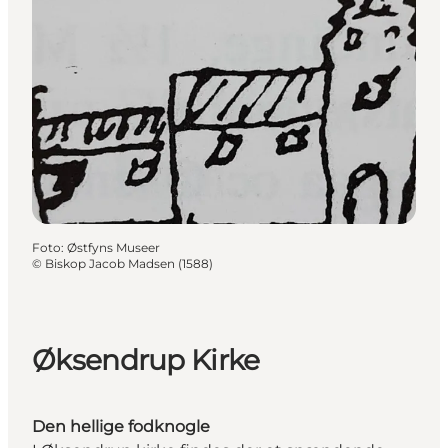
Foto
:
Østfyns Museer
©
Biskop Jacob Madsen (1588)
Øksendrup Kirke
Den hellige fodknogle