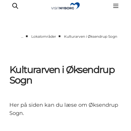
■
■
…
Lokalområder
Kulturarven i Øksendrup Sogn
Oplev Nyborg
Outdoor
Det sker i Nyborg
Kulturarven i Øksendrup
Sprogø
Sogn
Planlæg din tur
Book & køb
Her på siden kan du læse om Øksendrup
Sogn.