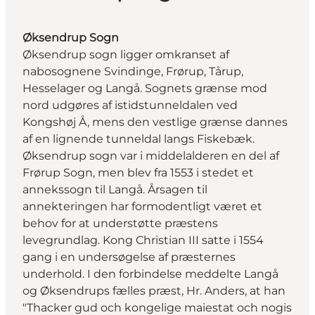
Øksendrup Sogn
Øksendrup sogn ligger omkranset af
nabosognene Svindinge, Frørup, Tårup,
Hesselager og Langå. Sognets grænse mod
nord udgøres af istidstunneldalen ved
Kongshøj Å, mens den vestlige grænse dannes
af en lignende tunneldal langs Fiskebæk.
Øksendrup sogn var i middelalderen en del af
Frørup Sogn, men blev fra 1553 i stedet et
annekssogn til Langå. Årsagen til
annekteringen har formodentligt været et
behov for at understøtte præstens
levegrundlag. Kong Christian III satte i 1554
gang i en undersøgelse af præsternes
underhold. I den forbindelse meddelte Langå
og Øksendrups fælles præst, Hr. Anders, at han
"Thacker gud och kongelige maiestat och nogis