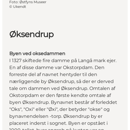
Foto
:
Østfyns Museer
©
Ukendt
Øksendrup
Byen ved oksedammen
I 1327 skiftede fire damme på Langå mark ejer.
En af disse damme var Okstorpdam. Den
forreste del af navnet hentyder til den
nærliggende by Øksendrup, så der er derved
tale om dammen ved Øksendrup. Omtalen af
Okstorpdam er den første kendte omtale af
byen Øksendrup. Bynavnet består af forleddet
"Oks", "Oxi" eller "Øxi", der betyder "okse" og
bynavnendelsen -torp. Øksendrup by er
placeret inderst i sognet. Byen er opstået i