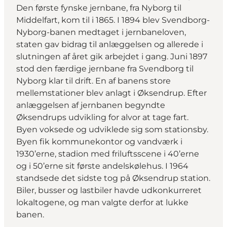
Den første fynske jernbane, fra Nyborg til
Middelfart, kom til i 1865. I 1894 blev Svendborg-
Nyborg-banen medtaget i jernbaneloven,
staten gav bidrag til anlæggelsen og allerede i
slutningen af året gik arbejdet i gang. Juni 1897
stod den færdige jernbane fra Svendborg til
Nyborg klar til drift. En af banens store
mellemstationer blev anlagt i Øksendrup. Efter
anlæggelsen af jernbanen begyndte
Øksendrups udvikling for alvor at tage fart.
Byen voksede og udviklede sig som stationsby.
Byen fik kommunekontor og vandværk i
1930’erne, stadion med friluftsscene i 40’erne
og i 50’erne sit første andelskølehus. I 1964
standsede det sidste tog på Øksendrup station.
Biler, busser og lastbiler havde udkonkurreret
lokaltogene, og man valgte derfor at lukke
banen.