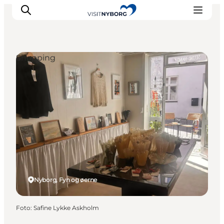
Shopping
Oplev Nyborg
Outdoor
Det sker i Nyborg
Sprogø
Planlæg din tur
Book & køb
Nyborg, Fyn og øerne
Foto
:
Safine Lykke Askholm