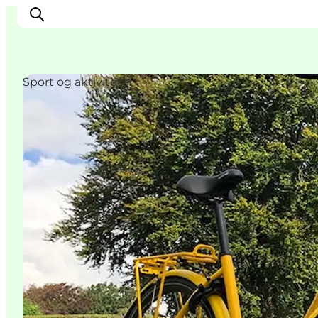
Sport og aktiviteter
Oplev Nyborg
Outdoor
Det sker i Nyborg
Sprogø
Planlæg din tur
Book & køb