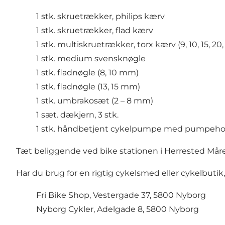
1 stk. skruetrækker, philips kærv
1 stk. skruetrækker, flad kærv
1 stk. multiskruetrækker, torx kærv (9, 10, 15, 20, 
1 stk. medium svensknøgle
1 stk. fladnøgle (8, 10 mm)
1 stk. fladnøgle (13, 15 mm)
1 stk. umbrakosæt (2 – 8 mm)
1 sæt. dækjern, 3 stk.
1 stk. håndbetjent cykelpumpe med pumpehoved 
Tæt beliggende ved bike stationen i Herrested Måre
Har du brug for en rigtig cykelsmed eller cykelbutik
Fri Bike Shop, Vestergade 37, 5800 Nyborg
Nyborg Cykler, Adelgade 8, 5800 Nyborg