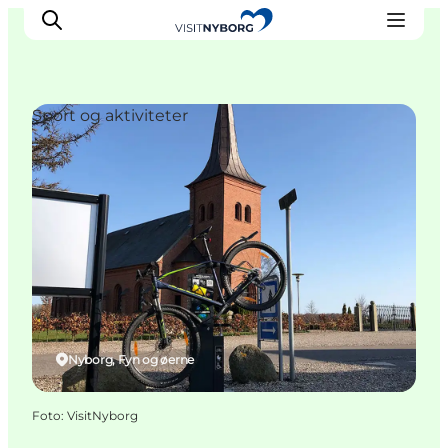
Sport og aktiviteter
Oplev Nyborg
Outdoor
Det sker i Nyborg
Sprogø
Planlæg din tur
Book & køb
Nyborg, Fyn og øerne
Foto
:
VisitNyborg