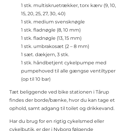
1 stk. multiskruetrækker, torx kærv (9, 10,
15, 20, 25, 27, 30, 40)
1 stk. medium svensknøgle
1 stk. fladnøgle (8, 10 mm)
1 stk. fladnøgle (13, 15 mm)
1 stk. umbrakosæt (2 – 8 mm)
1 sæt. dækjern, 3 stk.
1 stk. håndbetjent cykelpumpe med
pumpehoved til alle gængse ventiltyper
(op til 10 bar)
Tæt beliggende ved bike stationen i Tårup
findes der borde/bænke, hvor du kan tage et
ophold, samt adgang til toilet og drikkevand.
Har du brug for en rigtig cykelsmed eller
cykelbutik, er der i Nyborg følgende