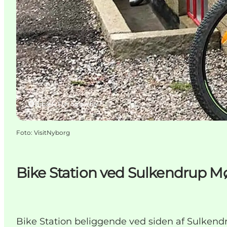
Ørbæk, Fyn og øerne
Foto
:
VisitNyborg
Bike Station ved Sulkendrup Mø
Bike Station beliggende ved siden af Sulkend