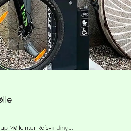
lle
rup Mølle nær Refsvindinge.