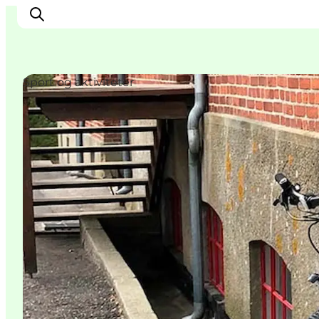
Sport og aktiviteter
Oplev Nyborg
Outdoor
Det sker i Nyborg
Sprogø
Planlæg din tur
Book & køb