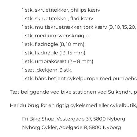
1 stk. skruetrækker, philips kærv
1 stk. skruetrækker, flad kærv
1 stk. multiskruetrækker, torx kærv (9, 10, 15, 20, 
1 stk. medium svensknøgle
1 stk. fladnøgle (8, 10 mm)
1 stk. fladnøgle (13, 15 mm)
1 stk. umbrakosæt (2 – 8 mm)
1 sæt. dækjern, 3 stk.
1 stk. håndbetjent cykelpumpe med pumpehoved 
Tæt beliggende ved bike stationen ved Sulkendrup M
Har du brug for en rigtig cykelsmed eller cykelbutik
Fri Bike Shop, Vestergade 37, 5800 Nyborg
Nyborg Cykler, Adelgade 8, 5800 Nyborg