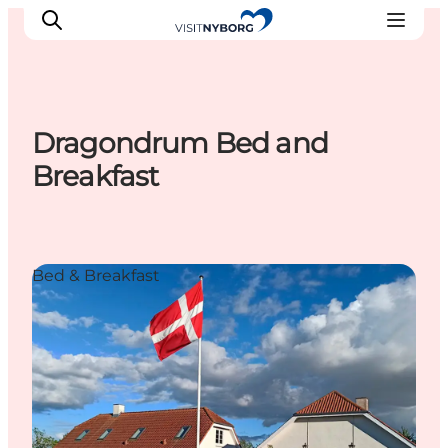
Dragondrum Bed and
Oplev Nyborg
Breakfast
Outdoor
Det sker i Nyborg
Sprogø
Bed & Breakfast
Planlæg din tur
Book & køb