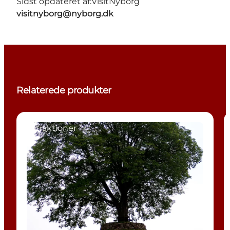
Sidst opdateret af:
VisitNyborg
visitnyborg@nyborg.dk
Relaterede produkter
Attraktioner