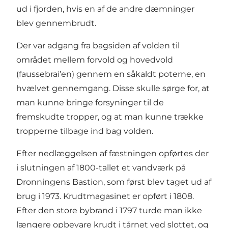
ud i fjorden, hvis en af de andre dæmninger
blev gennembrudt.
Der var adgang fra bagsiden af volden til
området mellem forvold og hovedvold
(faussebrai’en) gennem en såkaldt poterne, en
hvælvet gennemgang. Disse skulle sørge for, at
man kunne bringe forsyninger til de
fremskudte tropper, og at man kunne trække
tropperne tilbage ind bag volden.
Efter nedlæggelsen af fæstningen opførtes der
i slutningen af 1800-tallet et vandværk på
Dronningens Bastion, som først blev taget ud af
brug i 1973. Krudtmagasinet er opført i 1808.
Efter den store bybrand i 1797 turde man ikke
længere opbevare krudt i tårnet ved slottet, og