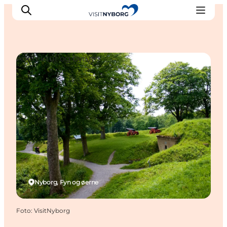
Arkitektur og byrum
Oplev Nyborg
Outdoor
Det sker i Nyborg
Sprogø
Planlæg din tur
Book & køb
Nyborg, Fyn og øerne
Foto
:
VisitNyborg