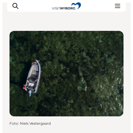
Lystfiskeri
Oplev Nyborg
Outdoor
Det sker i Nyborg
Sprogø
Planlæg din tur
Book & køb
Foto
:
Niels Vestergaard