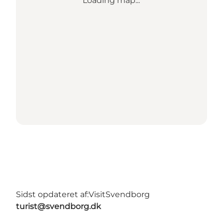
Loading map...
Sidst opdateret af:
VisitSvendborg
turist@svendborg.dk