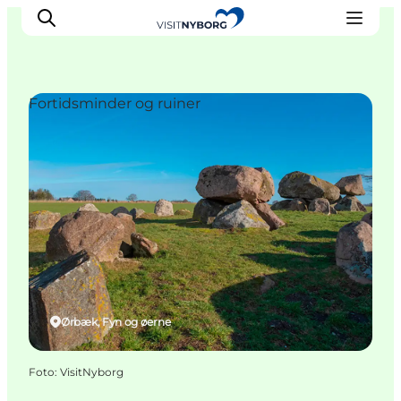
Fortidsminder og ruiner
Oplev Nyborg
Outdoor
Det sker i Nyborg
Sprogø
Planlæg din tur
Book & køb
Ørbæk, Fyn og øerne
Foto
:
VisitNyborg