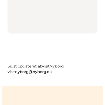
Sidst opdateret af:
VisitNyborg
visitnyborg@nyborg.dk