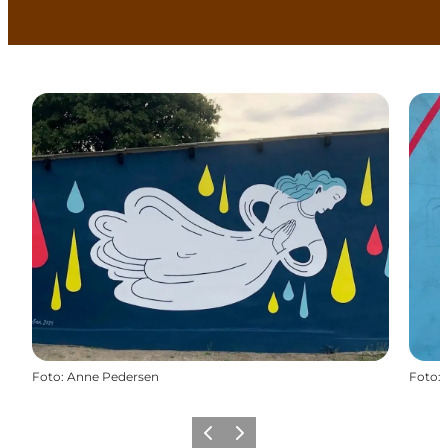
Foto
:
Anne Pedersen
Foto
:
Forrige
Næste