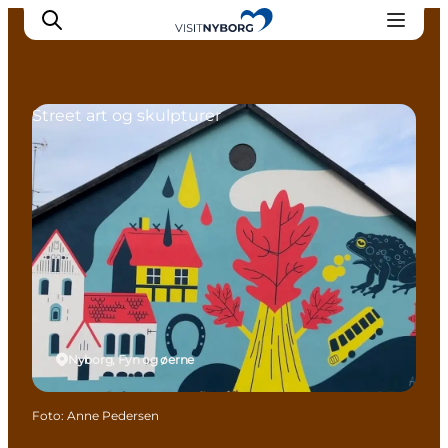
Street art og skulpturer
Oplev Nyborg
Outdoor
Det sker i Nyborg
Sprogø
Planlæg din tur
Book & køb
Nyborg, Fyn og øerne
Foto
:
Anne Pedersen