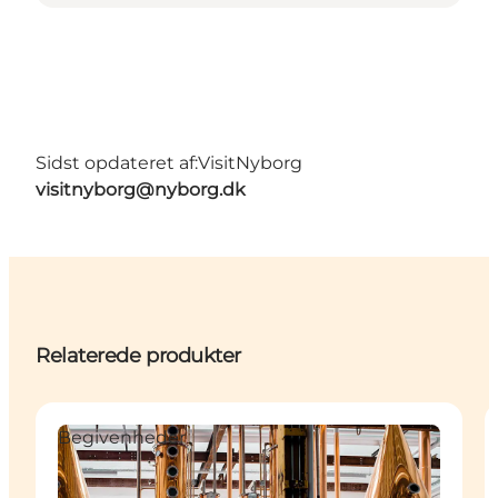
Sidst opdateret af:
VisitNyborg
visitnyborg@nyborg.dk
Relaterede produkter
Begivenheder