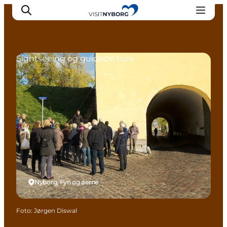
Sightseeing og guidede ture
Oplev Nyborg
Outdoor
Det sker i Nyborg
Sprogø
Planlæg din tur
Book & køb
Nyborg, Fyn og øerne
Foto
:
Jørgen Diswal