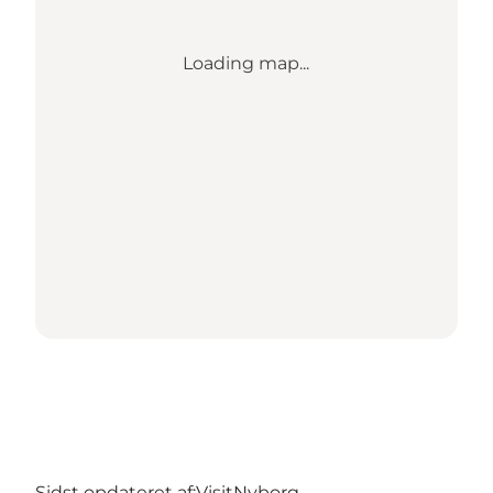
Loading map...
Sidst opdateret af:
VisitNyborg