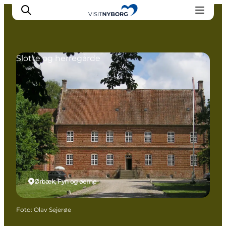
Slotte og herregårde
Oplev Nyborg
Outdoor
Det sker i Nyborg
Sprogø
Planlæg din tur
Book & køb
Ørbæk, Fyn og øerne
Foto
:
Olav Sejerøe