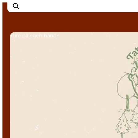
Ture på egen hånd
Oplev Nyborg
Outdoor
Det sker i Nyborg
Sprogø
Planlæg din tur
Book & køb