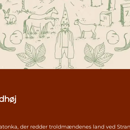
dhøj
atonka, der redder troldmændenes land ved Stran