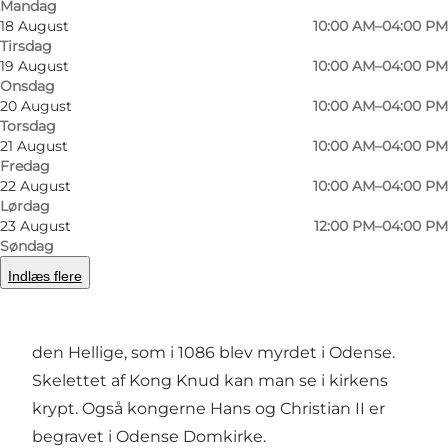
Mandag
18 August
10:00 AM–04:00 PM
Tirsdag
19 August
10:00 AM–04:00 PM
Onsdag
20 August
10:00 AM–04:00 PM
Torsdag
21 August
10:00 AM–04:00 PM
Foto
:
Joan Jensen
Foto
:
Fredag
22 August
10:00 AM–04:00 PM
Lørdag
Forrige
Næste
23 August
12:00 PM–04:00 PM
Søndag
Indlæs flere
Kirken har navn efter den danske konge Knud
den Hellige, som i 1086 blev myrdet i Odense.
Skelettet af Kong Knud kan man se i kirkens
krypt. Også kongerne Hans og Christian II er
begravet i Odense Domkirke.