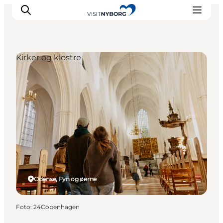
Kirker og klostre
Oplev Nyborg
Outdoor
Det sker i Nyborg
Sprogø
Planlæg din tur
Book & køb
Odense, Fyn og øerne
Foto
:
24Copenhagen