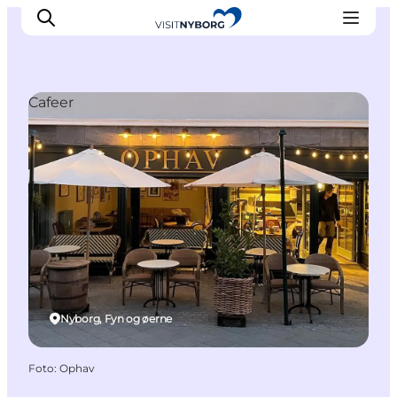
Cafeer
Oplev Nyborg
Outdoor
Det sker i Nyborg
Sprogø
Planlæg din tur
Book & køb
Nyborg, Fyn og øerne
Foto
:
Ophav