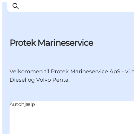
Protek Marineservice
Oplev Nyborg
Outdoor
Det sker i Nyborg
Velkommen til Protek Marineservice ApS - vi h
Sprogø
Diesel og Volvo Penta.
Planlæg din tur
Book & køb
Autohjælp