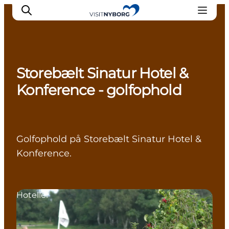
Storebælt Sinatur Hotel &
Oplev Nyborg
Konference - golfophold
Outdoor
Det sker i Nyborg
Sprogø
Golfophold på Storebælt Sinatur Hotel &
Planlæg din tur
Konference.
Book & køb
Hoteller