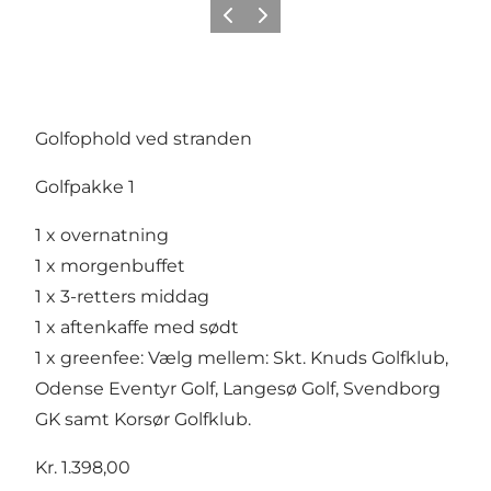
Forrige
Næste
Golfophold ved stranden
Golfpakke 1
1 x overnatning
1 x morgenbuffet
1 x 3-retters middag
1 x aftenkaffe med sødt
1 x greenfee: Vælg mellem: Skt. Knuds Golfklub,
Odense Eventyr Golf, Langesø Golf, Svendborg
GK samt Korsør Golfklub.
Kr. 1.398,00