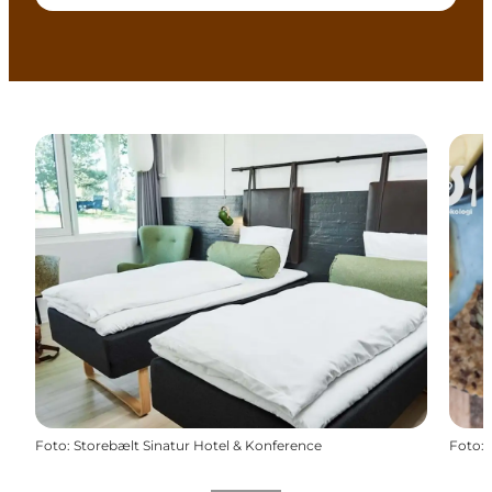
Foto
:
Storebælt Sinatur Hotel & Konference
Foto
: