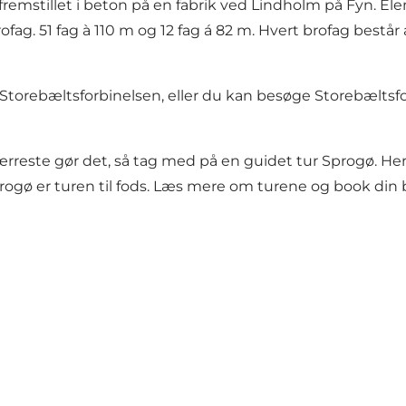
emstillet i beton på en fabrik ved Lindholm på Fyn. Elem
rofag. 51 fag à 110 m og 12 fag á 82 m. Hvert brofag bestå
torebæltsforbinelsen, eller du kan besøge
Storebæltsf
ærreste gør det, så tag med på en guidet tur Sprogø. 
ogø er turen til fods.
Læs mere om turene og book din bi