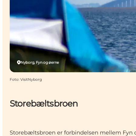
Nyborg, Fyn og øerne
Foto
:
VisitNyborg
Storebæltsbroen
Storebæltsbroen er forbindelsen mellem Fyn og