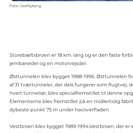
Foto
:
VisitNyborg
Storebæltsbroen er 18 km. lang og er den faste forb
jernbanedel og en motorvejsdel.
Østtunnelen blev bygget 1988-1996. Østtunnelen for t
af 31 tværtunneler, der dels fungerer som flugtvej, d
hvert tunnelrør, blev specialfremstillet til denne
Elementerne blev fremstillet på en midlertidig fabri
dybeste punkt 75 m under havoverfladen.
Vestbroen blev bygget 1989-1994.Vestbroen, der er en 