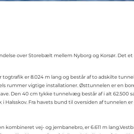
indelse over Storebælt mellem Nyborg og Korsør. Det et 
ogtrafik er 8.024 m lang og består af to adskilte tunnel
els rummer vigtige installationer. Østtunnelen er en bore
 opgave. Den 40 cm tykke tunnelvæg består af i alt 62.5
k i Halsskov. Fra havets bund til oversiden af tunnelen e
kombineret vej- og jernbanebro, er 6.611 m lang.Vestbroen 