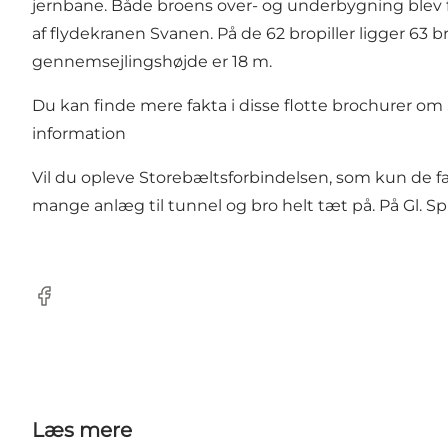
jernbane. Både broens over- og underbygning blev fr
af flydekranen Svanen. På de 62 bropiller ligger 63 b
gennemsejlingshøjde er 18 m.
Du kan finde mere fakta i disse
flotte brochurer
om S
information
Vil du opleve Storebæltsforbindelsen, som kun de f
mange anlæg til tunnel og bro helt tæt på. På Gl. Spr
Facebook
Læs mere