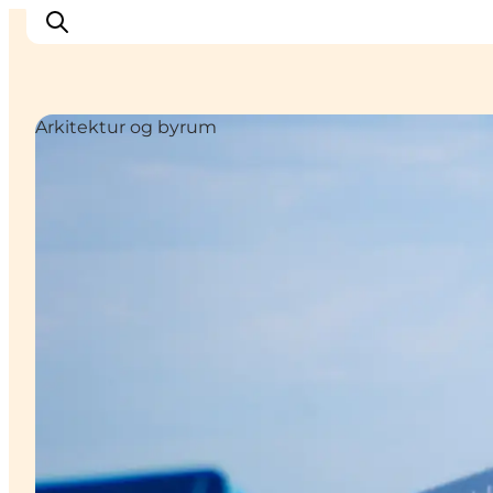
Arkitektur og byrum
Oplev Nyborg
Outdoor
Det sker i Nyborg
Sprogø
Planlæg din tur
Book & køb