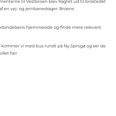
enterne til Vestbroen blev fragtet ud til brostedet
r af en vej- og jernbanedrager. Broens
orbindelsens hjemmeside
og finde mere relevant
Her kommer vi med bus rundt på Ny Sprogø og ser de
llet her