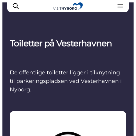
Toiletter på Vesterhavnen
Oplev Nyborg
Outdoor
Det sker i Nyborg
De offentlige toiletter ligger i tilknytning
Sprogø
til parkeringspladsen ved Vesterhavnen i
Planlæg din tur
Nyborg.
Book & køb
Toilet