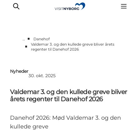
■
…
Danehof
Valdemar 3. og den kullede greve bliver årets
■
regenter til Danehof 2026
Oplev Nyborg
Outdoor
Det sker i Nyborg
Nyheder
30. okt. 2025
Sprogø
Planlæg din tur
Valdemar 3. og den kullede greve bliver
Book & køb
årets regenter til Danehof 2026
Danehof 2026: Mød Valdemar 3. og den
kullede greve