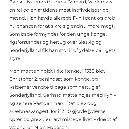
Bag kulisserne stod grev Gerhard, Valdemars
onkel og en af tidens mest indflydelsesrige
mænd. Han havde allerede Fyn i pant og greb
nu chancen for at sikre sig endnu mere magt.
Som både formynder for den unge konge,
rigsforstander og hertug over Slesvig og
Sønderjylland fik han stor indflydelse på rigets
styre.
Men magten holdt ikke længe. I 1330 blev
Christoffer 2. genindsat som konge, og
Valdemar vendte tilbage som hertug af
Sønderjylland. Gerhard måtte nøjes med Fyn –
og senere Vestdanmark. Det blev dog
skæbnesvangert, for i 1340 gjorde jyderne
oprør, og grev Gerhard mistede livet – dræbt af
væbneren Niels Ebbesen.