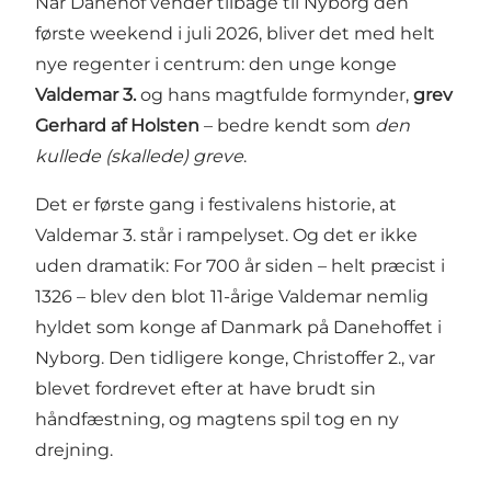
Når Danehof vender tilbage til Nyborg den
første weekend i juli 2026, bliver det med helt
nye regenter i centrum: den unge konge
Valdemar 3.
og hans magtfulde formynder,
grev
Gerhard af Holsten
– bedre kendt som
den
kullede (skallede) greve
.
Det er første gang i festivalens historie, at
Valdemar 3. står i rampelyset. Og det er ikke
uden dramatik: For 700 år siden – helt præcist i
1326 – blev den blot 11-årige Valdemar nemlig
hyldet som konge af Danmark på Danehoffet i
Nyborg. Den tidligere konge, Christoffer 2., var
blevet fordrevet efter at have brudt sin
håndfæstning, og magtens spil tog en ny
drejning.