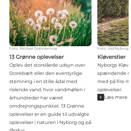
Foto
:
Michael Grønnemose
Foto
:
VisitNyborg
13 Grønne oplevelser
Kløverstier
Oplev det storslåede udsyn over
Nyborgs Kløvers
Storebælt eller den eventyrlige
spændende rut
stemning i en stille ådal med
med på fire me
rislende vand, hvor vandmøllen i
oplevelser.
Læs mere
århundreder har været
omdrejningspunktet. 13 Grønne
oplevelser er en guide til udvalgte
oplevelser i naturen i Nyborg og på
Østfyn.