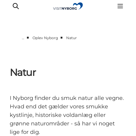
■
■
…
Oplev Nyborg
Natur
Oplev Nyborg
Outdoor
Det sker i Nyborg
Natur
Sprogø
Planlæg din tur
Book & køb
I Nyborg finder du smuk natur alle vegne.
Hvad end det gælder vores smukke
kystlinje, historiske voldanlæg eller
grønne naturområder - så har vi noget
lige for dig.