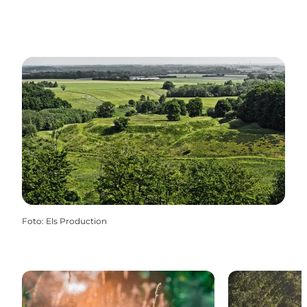
Foto
:
Els Production
13 Grønne oplevelser
Kløverstier