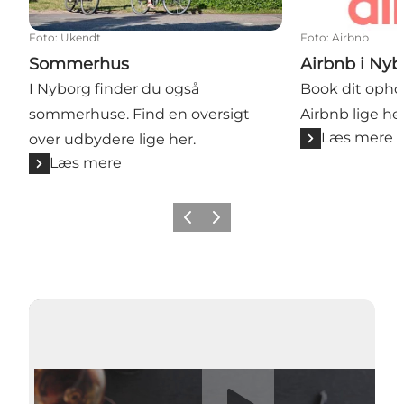
Foto
:
Ukendt
Foto
:
Airbnb
Sommerhus
Airbnb i Nyb
I Nyborg finder du også
Book dit oph
sommerhuse. Find en oversigt
Airbnb lige her
Læs mere
over udbydere lige her.
Læs mere
Forrige
Næste
Afspil video