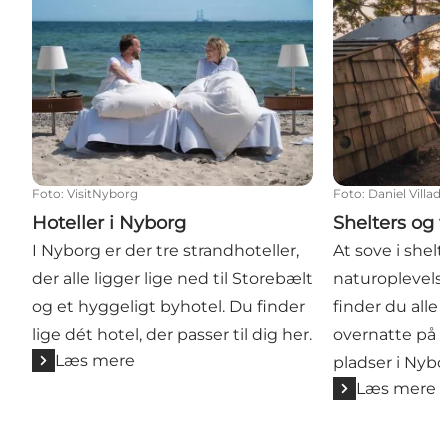
Foto
:
VisitNyborg
Foto
:
Daniel Villad
Hoteller i Nyborg
Shelters og 
I Nyborg er der tre strandhoteller,
At sove i shelte
der alle ligger lige ned til Storebælt
naturoplevelser
og et hyggeligt byhotel. Du finder
finder du alle
lige dét hotel, der passer til dig her.
overnatte på t
Læs mere
pladser i Nybo
Læs mere