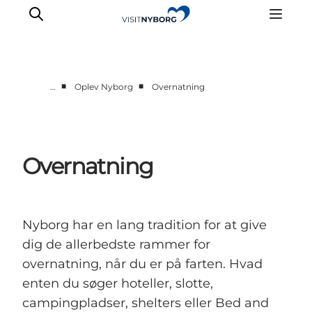
■
■
…
Oplev Nyborg
Overnatning
Oplev Nyborg
Outdoor
Det sker i Nyborg
Overnatning
Sprogø
Planlæg din tur
Book & køb
Nyborg har en lang tradition for at give
dig de allerbedste rammer for
overnatning, når du er på farten. Hvad
enten du søger hoteller, slotte,
campingpladser, shelters eller Bed and