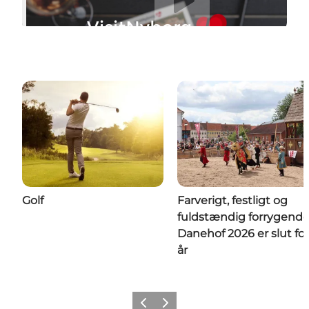
Golf
Farverigt, festligt og
fuldstændig forrygende
Danehof 2026 er slut for
år
Forrige
Næste