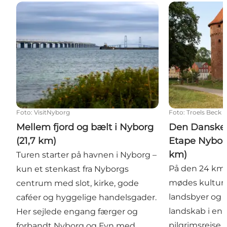
Mellem fjord og bælt i Nyborg (21,7 km)
Den Danske Pi
Foto
:
VisitNyborg
Foto
:
Troels Beck
Mellem fjord og bælt i Nyborg
Den Danske 
(21,7 km)
Etape Nybor
km)
Turen starter på havnen i Nyborg –
På den 24 km 
kun et stenkast fra Nyborgs
mødes kulturhi
centrum med slot, kirke, gode
landsbyer og 
caféer og hyggelige handelsgader.
landskab i en
Her sejlede engang færger og
pilgrimsrejse.
forbandt Nyborg og Fyn med