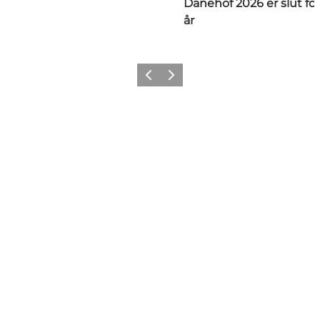
Danehof 2026 er slut for
år
Forrige
Næste
Tilføj lidt Nyborg til dit feed