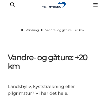
■
■
…
Vandring
Vandre- og gåture: +20 km
Oplev Nyborg
Outdoor
Det sker i Nyborg
Vandre- og gåture: +20
Sprogø
km
Planlæg din tur
Book & køb
Landsbyliv, kyststrækning eller
pilgrimstur? Vi har det hele.