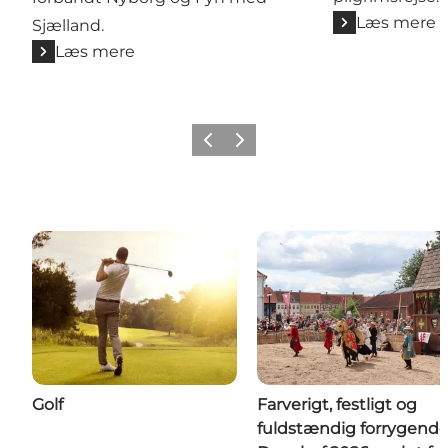
Læs mere
Sjælland.
Læs mere
Forrige
Næste
Golf
Farverigt, festligt og
fuldstændig forrygende