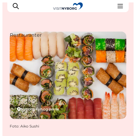
Restauranter
Oplev Nyborg
Outdoor
Det sker i Nyborg
Sprogø
Planlæg din tur
Book & køb
Nyborg, Fyn og øerne
Foto
:
Aiko Sushi