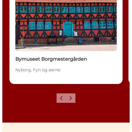
Bymuseet Borgmestergården
Nyborg, Fyn og øerne
Forrige
Næste