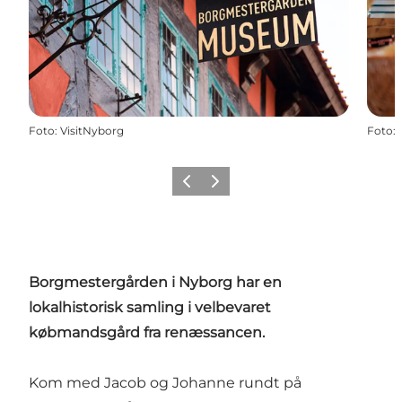
Foto
:
VisitNyborg
Foto
:
Forrige
Næste
Borgmestergården i Nyborg har en
lokalhistorisk samling i velbevaret
købmandsgård fra renæssancen.
Kom med Jacob og Johanne rundt på