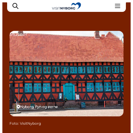
Museer
Oplev Nyborg
Outdoor
Det sker i Nyborg
Sprogø
Planlæg din tur
Book & køb
Nyborg, Fyn og øerne
Foto
:
VisitNyborg