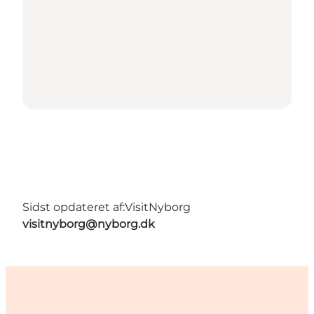
Sidst opdateret af:
VisitNyborg
visitnyborg@nyborg.dk