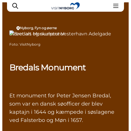
Nyborg, Fyn og øerne
Street art og skulpturer
Foto
:
VisitNyborg
Oplev Nyborg
Outdoor
Det sker i Nyborg
Bredals Monument
Sprogø
Planlæg din tur
Book & køb
Et monument for Peter Jensen Bredal,
som var en dansk søofficer der blev
kaptajn i 1644 og kæmpede i søslagene
ved Falsterbo og Møn i 1657.