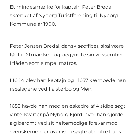
Et mindesmærke for kaptajn Peter Bredal,
skænket af Nyborg Turistforening til Nyborg
Kommune år 1900.
Peter Jensen Bredal, dansk søofficer, skal være
født i Ditmarsken og begyndte sin virksomhed
i flåden som simpel matros.
I 1644 blev han kaptajn og i 1657 kæmpede han
i søslagene ved Falsterbo og Møn.
1658 havde han med en eskadre af 4 skibe søgt
vinterkvarter på Nyborg Fjord, hvor han gjorde
sig berømt ved sit heltemodige forsvar mod
svenskerne, der over isen søgte at entre hans