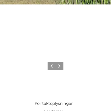
Forrige
Næste
Kontaktoplysninger