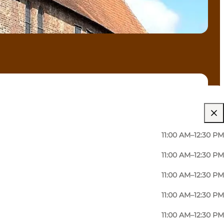
11:00 AM–12:30 PM
11:00 AM–12:30 PM
11:00 AM–12:30 PM
11:00 AM–12:30 PM
11:00 AM–12:30 PM