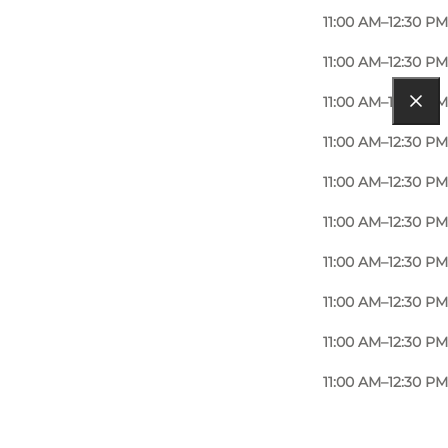
11:00 AM–12:30 PM
11:00 AM–12:30 PM
11:00 AM–12:30 PM
11:00 AM–12:30 PM
11:00 AM–12:30 PM
11:00 AM–12:30 PM
11:00 AM–12:30 PM
11:00 AM–12:30 PM
11:00 AM–12:30 PM
11:00 AM–12:30 PM