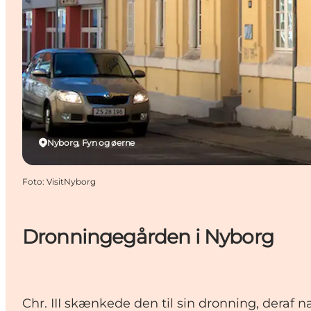
Nyborg, Fyn og øerne
Foto
:
VisitNyborg
Dronningegården i Nyborg
Chr. III skænkede den til sin dronning, deraf n