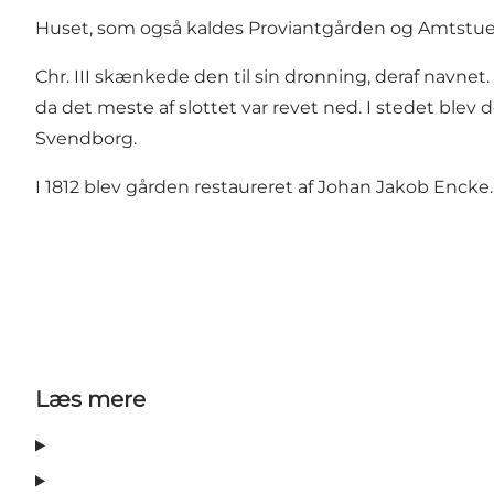
Huset, som også kaldes Proviantgården og Amtstuen,
Chr. III skænkede den til sin dronning, deraf navnet.
da det meste af slottet var revet ned. I stedet blev 
Svendborg.
I 1812 blev gården restaureret af Johan Jakob Encke.
Læs mere