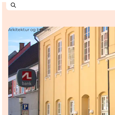
Arkitektur og byrum
Oplev Nyborg
Outdoor
Det sker i Nyborg
Sprogø
Planlæg din tur
Book & køb