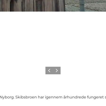
Forrige
Næste
yborg. Skibsbroen har igennem århundrede fungeret s