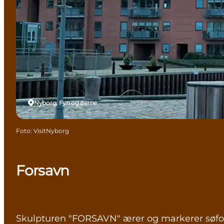
Nyborg, Fyn og øerne
Foto
:
VisitNyborg
Forsavn
Skulpturen "FORSAVN" ærer og markerer søfol