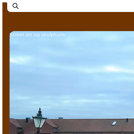
Street art og skulpturer
Oplev Nyborg
Outdoor
Det sker i Nyborg
Sprogø
Planlæg din tur
Book & køb