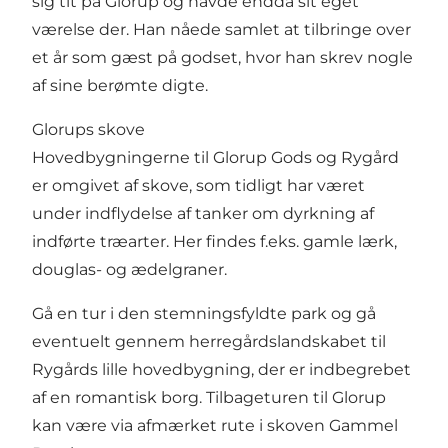
sig tit på Glorup og havde endda sit eget
værelse der. Han nåede samlet at tilbringe over
et år som gæst på godset, hvor han skrev nogle
af sine berømte digte.
Glorups skove
Hovedbygningerne til Glorup Gods og Rygård
er omgivet af skove, som tidligt har været
under indflydelse af tanker om dyrkning af
indførte træarter. Her findes f.eks. gamle lærk,
douglas- og ædelgraner.
Gå en tur i den stemningsfyldte park og gå
eventuelt gennem herregårdslandskabet til
Rygårds lille hovedbygning, der er indbegrebet
af en romantisk borg. Tilbageturen til Glorup
kan være via afmærket rute i skoven Gammel