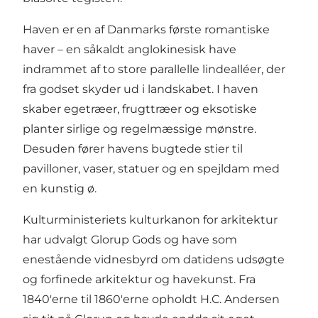
Haven er en af Danmarks første romantiske
haver – en såkaldt anglokinesisk have
indrammet af to store parallelle lindealléer, der
fra godset skyder ud i landskabet. I haven
skaber egetræer, frugttræer og eksotiske
planter sirlige og regelmæssige mønstre.
Desuden fører havens bugtede stier til
pavilloner, vaser, statuer og en spejldam med
en kunstig ø.
Kulturministeriets kulturkanon for arkitektur
har udvalgt Glorup Gods og have som
enestående vidnesbyrd om datidens udsøgte
og forfinede arkitektur og havekunst. Fra
1840'erne til 1860'erne opholdt H.C. Andersen