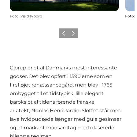
Foto
:
VisitNyborg
Foto
:
Forrige
Næste
Glorup er et af Danmarks mest interessante
godser. Det blev opført i 1590'erne som en
firefløjet renæssancegård, men blev i 1765
ombygget til et tidstypisk, lille elegant
barokslot af tidens førende franske
arkitekt, Nicolas Henri Jardin. Slottet står med
lave hvidpudsede længer med gule gesimser
og et markant mansardtag med glaserede
blåsorte teglsten.