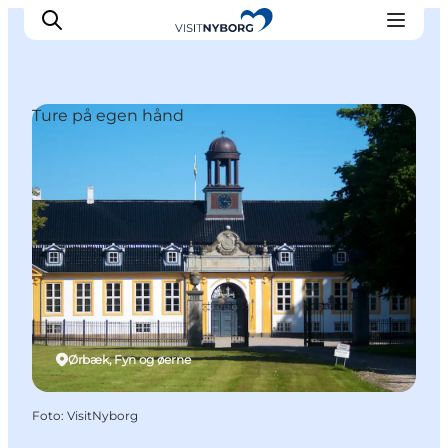
Ture på egen hånd
Oplev Nyborg
Outdoor
Det sker i Nyborg
Sprogø
Planlæg din tur
Book & køb
Ørbæk, Fyn og øerne
Foto
:
VisitNyborg