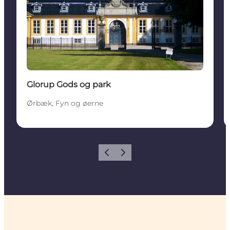
Glorup Gods og park
Ørbæk, Fyn og øerne
Forrige
Næste