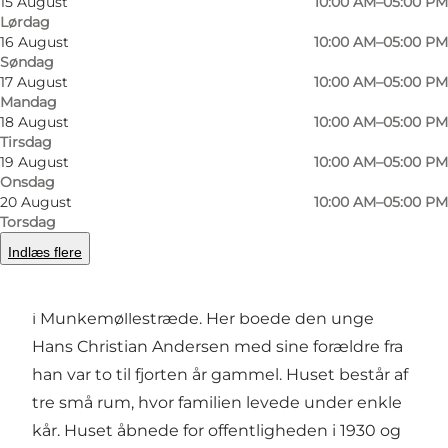
15 August
10:00 AM–05:00 PM
Lørdag
16 August
10:00 AM–05:00 PM
Søndag
17 August
10:00 AM–05:00 PM
Foto
:
Anja Panduro
Foto
:
Mandag
18 August
10:00 AM–05:00 PM
Tirsdag
Forrige
Næste
19 August
10:00 AM–05:00 PM
Onsdag
20 August
10:00 AM–05:00 PM
Torsdag
Indlæs flere
I hjertet af Odense finder du H.C. Andersens
barndomshjem – et lille gult bindingsværkshus
i Munkemøllestræde. Her boede den unge
Hans Christian Andersen med sine forældre fra
han var to til fjorten år gammel. Huset består af
tre små rum, hvor familien levede under enkle
kår. Huset åbnede for offentligheden i 1930 og