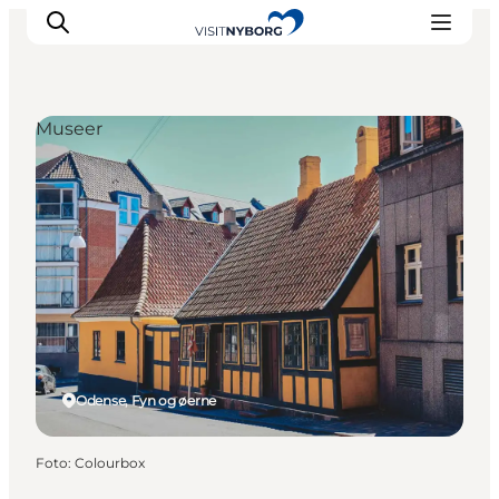
Museer
Oplev Nyborg
Outdoor
Det sker i Nyborg
Sprogø
Planlæg din tur
Book & køb
Odense, Fyn og øerne
Foto
:
Colourbox