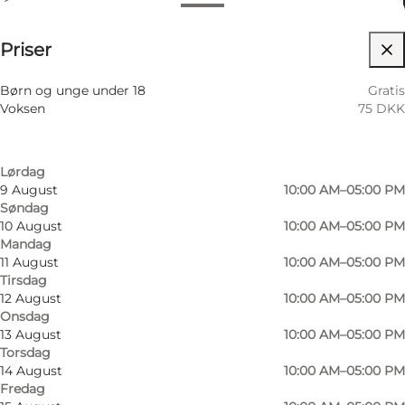
Åbningstider
75 DKK
Priser
Besøg hjemmeside
Filtrér efter måned
6 August
10:00 AM–05:00 PM
Børn og unge under 18
Gratis
Torsdag
Voksen
75 DKK
7 August
10:00 AM–05:00 PM
Fredag
8 August
10:00 AM–05:00 PM
Lørdag
9 August
10:00 AM–05:00 PM
Søndag
10 August
10:00 AM–05:00 PM
Mandag
11 August
10:00 AM–05:00 PM
Tirsdag
12 August
10:00 AM–05:00 PM
Onsdag
13 August
10:00 AM–05:00 PM
Torsdag
14 August
10:00 AM–05:00 PM
Fredag