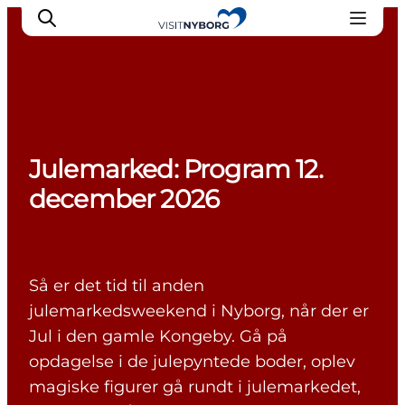
Oplev Nyborg
Julemarked: Program 12.
Outdoor
december 2026
Det sker i Nyborg
Sprogø
Planlæg din tur
Book & køb
Så er det tid til anden
julemarkedsweekend i Nyborg, når der er
Jul i den gamle Kongeby. Gå på
opdagelse i de julepyntede boder, oplev
magiske figurer gå rundt i julemarkedet,