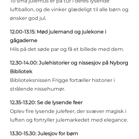
To små julemus er på tur i deres lysende
luftballon, og de vinker glædeligt til alle børn og
ønsker god jul.
12.00-13.15: Mød julemand og julekone i
gågaderne
Hils på det søde par og få et billede med dem.
12.30-14.00: Julehistorier og nissesjov på Nyborg
Bibliotek
Biblioteksnissen Frigge fortæller historier i
strålende nissehumør.
12.35-13.20: Se de lysende feer
Oplev fire lysende julefeer, der svæver magisk i
luften og fortryller julemarkedet med elegance.
13.30-15.30: Julesjov for børn