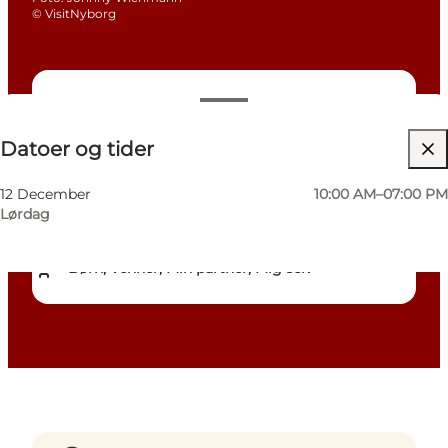
©
VisitNyborg
Datoer og tider
Datoer og tider
Gratis
Besøg hjemmeside
12 December
10:00 AM–07:00 PM
Lørdag
Hunde tilladt
Børn, Venner, Min partner, Mig selv