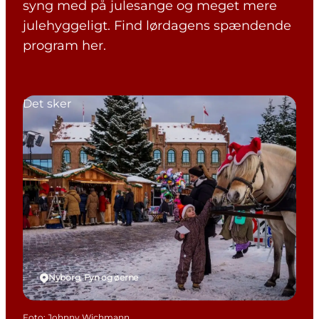
syng med på julesange og meget mere
julehyggeligt. Find lørdagens spændende
program her.
Det sker
Nyborg, Fyn og øerne
Foto
:
Johnny Wichmann