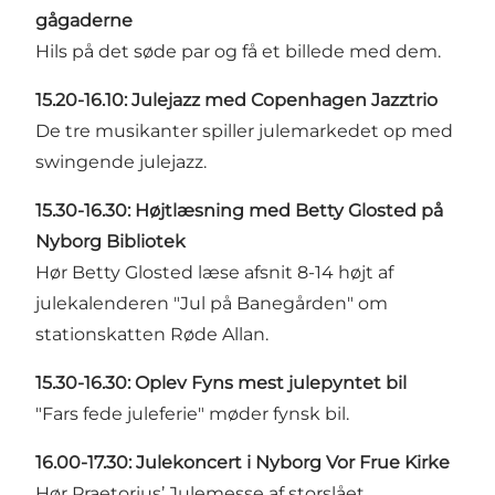
gågaderne
Hils på det søde par og få et billede med dem.
15.20-16.10: Julejazz med Copenhagen Jazztrio
De tre musikanter spiller julemarkedet op med
swingende julejazz.
15.30-16.30: Højtlæsning med Betty Glosted på
Nyborg Bibliotek
Hør Betty Glosted læse afsnit 8-14 højt af
julekalenderen "Jul på Banegården" om
stationskatten Røde Allan.
15.30-16.30: Oplev Fyns mest julepyntet bil
"Fars fede juleferie" møder fynsk bil.
16.00-17.30: Julekoncert i Nyborg Vor Frue Kirke
Hør Praetorius’ Julemesse af storslået