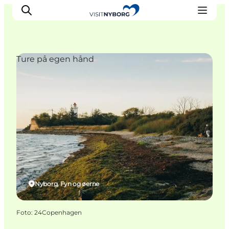
Ture på egen hånd
Oplev Nyborg
Outdoor
Det sker i Nyborg
Sprogø
Planlæg din tur
Book & køb
Nyborg, Fyn og øerne
Foto
:
24Copenhagen