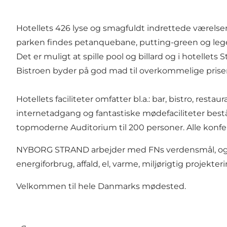
Hotellets 426 lyse og smagfuldt indrettede værelser
parken findes petanquebane, putting-green og le
Det er muligt at spille pool og billard og i hotellet
Bistroen byder på god mad til overkommelige prise
Hotellets faciliteter omfatter bl.a.: bar, bistro, rest
internetadgang og fantastiske mødefaciliteter bestå
topmoderne Auditorium til 200 personer. Alle konfe
NYBORG STRAND arbejder med FNs verdensmål, og fo
energiforbrug, affald, el, varme, miljørigtig projekt
Velkommen til hele Danmarks mødested.