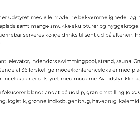
 er udstyret med alle moderne bekvemmeligheder og har e
geplads samt mange smukke skulpturer og hyggekroge. 
s Stjernebar serveres kølige drinks til sent ud på aftenen
r.
aurant, elevator, indendørs swimmingpool, strand, sauna. Gra
ende af 36 forskellige møde/konferencelokaler med plads
rencelokaler er udstyret med moderne Av-udstyr, klimaa
kuserer blandt andet på udslip, grøn omstilling (eks.
ering, logistik, grønne indkøb, genbrug, havebrug, kølemid