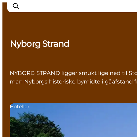
Nyborg Strand
Oplev Nyborg
Outdoor
Det sker i Nyborg
NYBORG STRAND ligger smukt lige ned til St
Sprogø
man Nyborgs historiske bymidte i gåafstand fr
Planlæg din tur
Book & køb
Hoteller