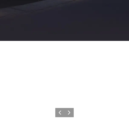
Forrige
Næste