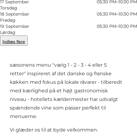
17 September
05:30 PM–10:30 PM
Forrige
Næste
Torsdag
18 September
05:30 PM–10:30 PM
Fredag
19 September
05:30 PM–10:30 PM
Lørdag
NYBORG STRANDs intime aftenrestaurant
med
Indlæs flere
udsigt til vores gårdhave, og præget af en
hyggelig og intim atmosfære, tilbyder vi
sæsonens menu "vælg 1 - 2 - 3 - 4 eller 5
retter" inspireret af det danske og franske
køkken med fokus på lokale råvarer - tilberedt
med kærlighed på et højt gastronomisk
niveau - hotellets kældermester har udvalgt
spændende vine som passer perfekt til
menuerne.
Vi glæder os til at byde velkommen.