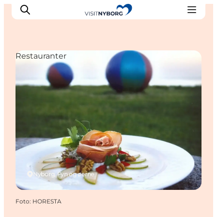
Restauranter
Oplev Nyborg
Outdoor
Det sker i Nyborg
Sprogø
Planlæg din tur
Book & køb
Nyborg, Fyn og øerne
Foto
:
HORESTA