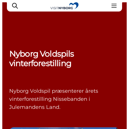
Oplev Nyborg
Nyborg Voldspils
Outdoor
vinterforestilling
Det sker i Nyborg
Sprogø
Planlæg din tur
Book & køb
Nyborg Voldspil præsenterer årets
vinterforestilling Nissebanden i
Julemandens Land.