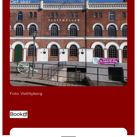
Det sker
Foto
:
VisitNyborg
Book