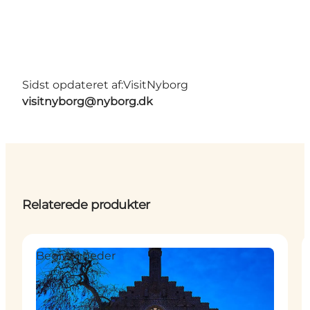
Sidst opdateret af:
VisitNyborg
visitnyborg@nyborg.dk
Relaterede produkter
Begivenheder