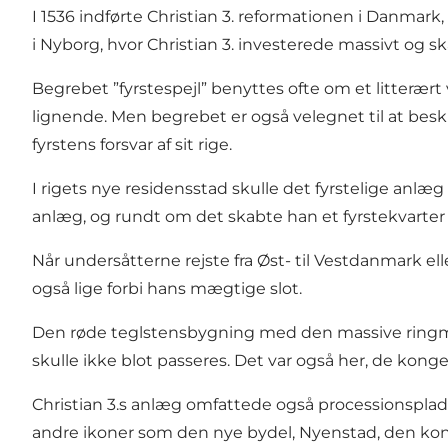
I 1536 indførte Christian 3. reformationen i Danmar
i Nyborg, hvor Christian 3. investerede massivt og sk
Begrebet ”fyrstespejl” benyttes ofte om et litterært
lignende. Men begrebet er også velegnet til at besk
fyrstens forsvar af sit rige.
I rigets nye residensstad skulle det fyrstelige anlæg
anlæg, og rundt om det skabte han et fyrstekvarter
Når undersåtterne rejste fra Øst- til Vestdanmark 
også lige forbi hans mægtige slot.
Den røde teglstensbygning med den massive ringmu
skulle ikke blot passeres. Det var også her, de ko
Christian 3.s anlæg omfattede også processionspl
andre ikoner som den nye bydel, Nyenstad, den ko