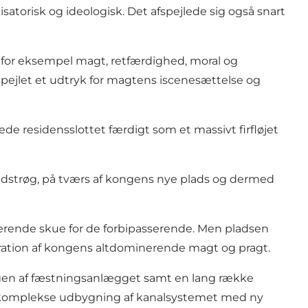
atorisk og ideologisk. Det afspejlede sig også snart
ng, for eksempel magt, retfærdighed, moral og
spejlet et udtryk for magtens iscenesættelse og
gede residensslottet færdigt som et massivt firfløjet
vedstrøg, på tværs af kongens nye plads og dermed
rende skue for de forbipasserende. Men pladsen
stration af kongens altdominerende magt og pragt.
gen af fæstningsanlægget samt en lang række
n komplekse udbygning af kanalsystemet med ny