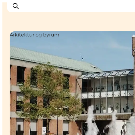
Arkitektur og byrum
Oplev Nyborg
Outdoor
Det sker i Nyborg
Sprogø
Planlæg din tur
Book & køb