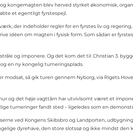
k, og kongemagten blev herved styrket økonomisk, organis
abte et egentligt fyrstespejl.
 værk, der indeholder regler for en fyrstes liv og regeri
rive idéen om magten i fysisk form. Som sådan er fyrste
 stråle og imponere. Og det kom det til: Christian 3. byg
 og en ny kongelig turneringsplads.
eller modsat, så gik turen gennem Nyborg, via Rigets Ho
r og det høje vagttårn har utvivlsomt været et impone
ngelige turneringer fandt sted – ligeledes som en demon
adserne ved Kongens Skibsbro og Landporten, udbygnin
ngelige dyrehave, den store slotssø og ikke mindst de