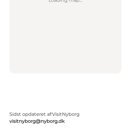
Loading map...
Sidst opdateret af:
VisitNyborg
visitnyborg@nyborg.dk