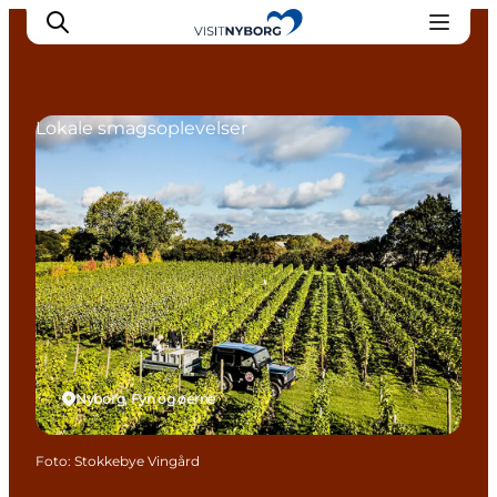
Lokale smagsoplevelser
Oplev Nyborg
Outdoor
Det sker i Nyborg
Sprogø
Planlæg din tur
Book & køb
Nyborg, Fyn og øerne
Foto
:
Stokkebye Vingård