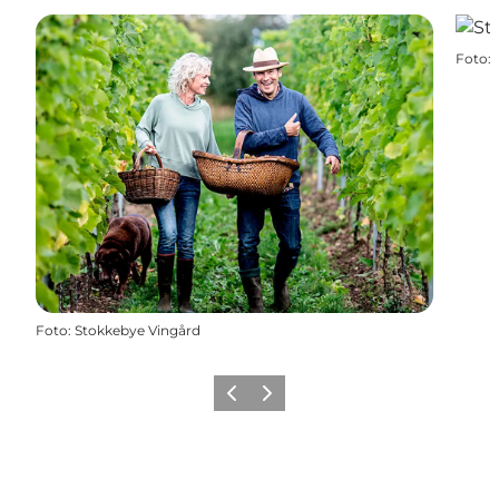
Foto
:
Foto
:
Stokkebye Vingård
Forrige
Næste