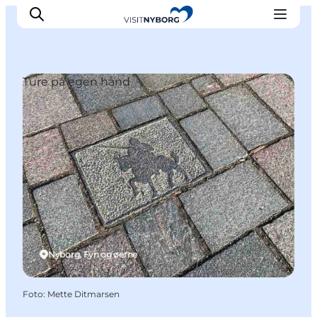
Ture på egen hånd
Oplev Nyborg
Outdoor
Det sker i Nyborg
Sprogø
Planlæg din tur
Book & køb
Nyborg, Fyn og øerne
Foto
:
Mette Ditmarsen