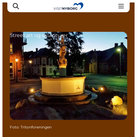
Street art og skulpturer
Oplev Nyborg
Outdoor
Det sker i Nyborg
Sprogø
Planlæg din tur
Book & køb
Foto
:
Tritonforeningen